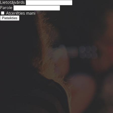
Lietotājvārds
Parole
Atcerēties mani