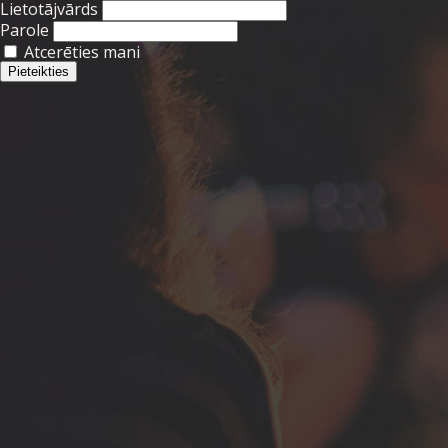
Lietotājvārds
Parole
Atcerēties mani