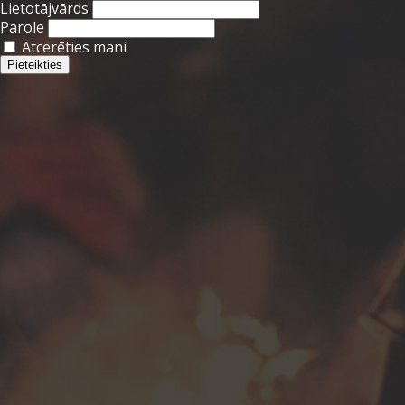
Lietotājvārds
Parole
Atcerēties mani