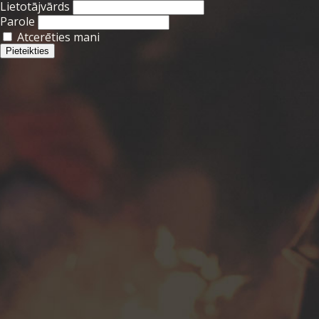
Lietotājvārds
Parole
Atcerēties mani