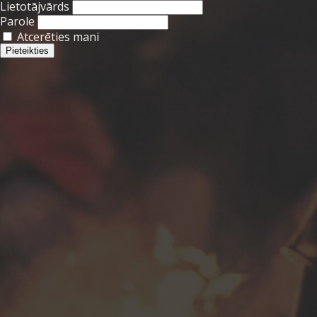
Lietotājvārds
Parole
Atcerēties mani