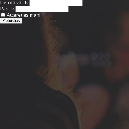
Lietotājvārds
Parole
Atcerēties mani