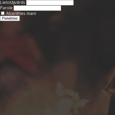
Lietotājvārds
Parole
Atcerēties mani