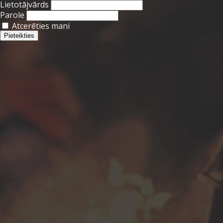
Lietotājvārds
Parole
Atcerēties mani