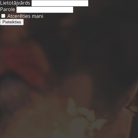
Lietotājvārds
Parole
Atcerēties mani