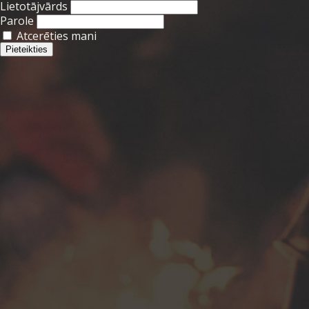
Lietotājvārds
Parole
Atcerēties mani