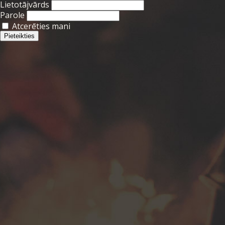
Lietotājvārds
Parole
Atcerēties mani