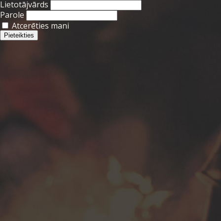
Lietotājvārds
Parole
Atcerēties mani