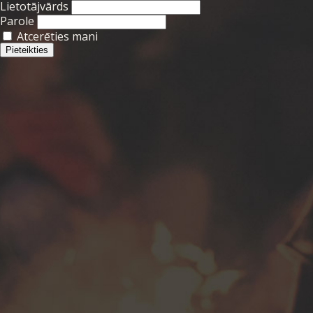
Lietotājvārds
Parole
Atcerēties mani