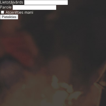
Lietotājvārds
Parole
Atcerēties mani