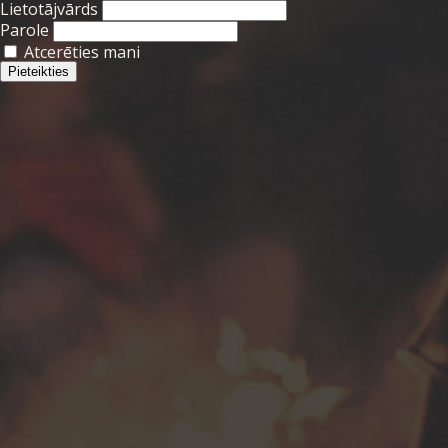
Lietotājvārds
Parole
Atcerēties mani