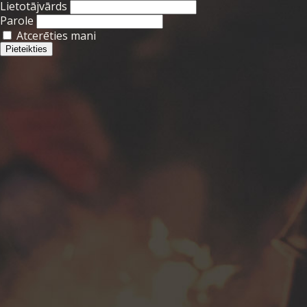
Lietotājvārds
Parole
Atcerēties mani