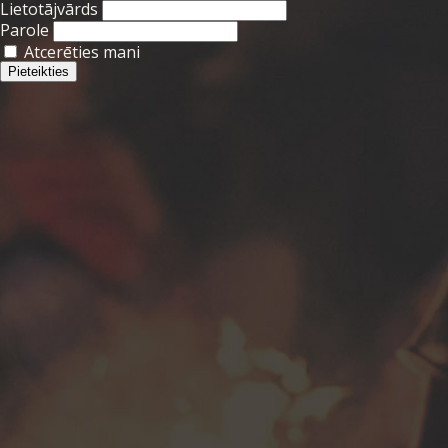
Lietotājvārds
Parole
Atcerēties mani