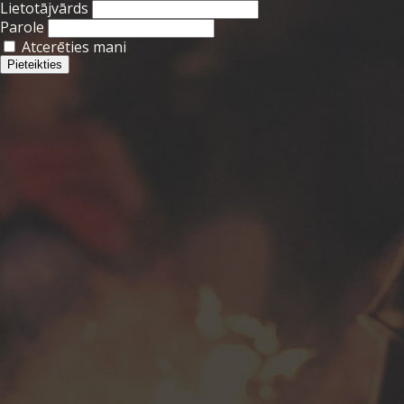
Lietotājvārds
Parole
Atcerēties mani