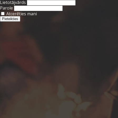
Lietotājvārds
Parole
Atcerēties mani