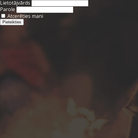
Lietotājvārds
Parole
Atcerēties mani