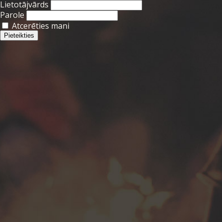
Lietotājvārds
Parole
Atcerēties mani