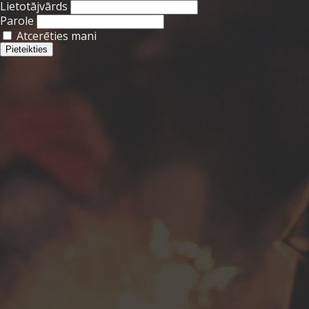
Lietotājvārds
Parole
Atcerēties mani