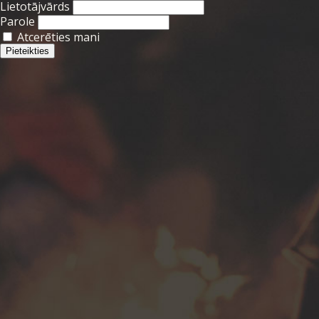
Lietotājvārds
Parole
Atcerēties mani