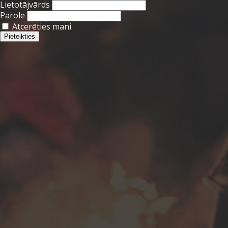
Lietotājvārds
Parole
Atcerēties mani