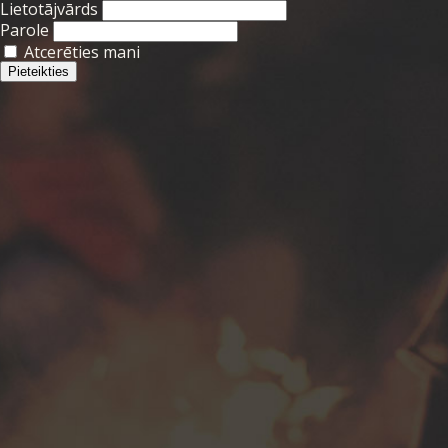
Lietotājvārds
Parole
Atcerēties mani