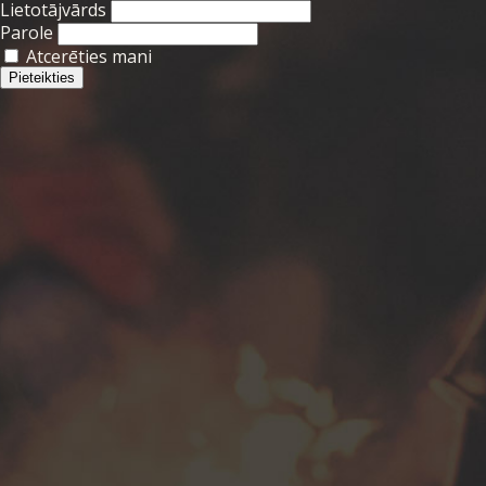
Lietotājvārds
Parole
Atcerēties mani