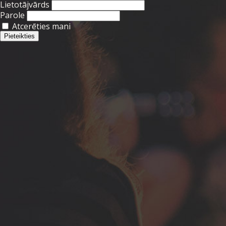
Lietotājvārds
Parole
Atcerēties mani