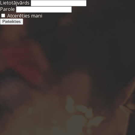
Lietotājvārds
Parole
Atcerēties mani