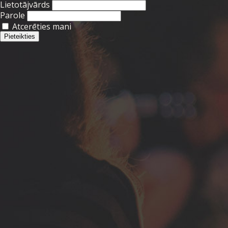
Lietotājvārds
Parole
Atcerēties mani